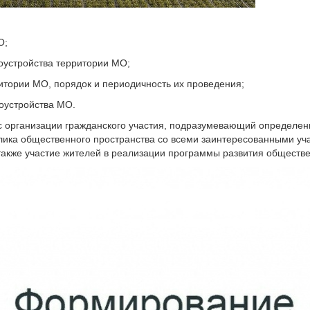
О;
гоустройства территории МО;
итории МО, порядок и периодичность их проведения;
гоустройства МО.
 организации гражданского участия, подразумевающий определени
лика общественного пространства со всеми заинтересованными уч
также участие жителей в реализации программы развития обществ