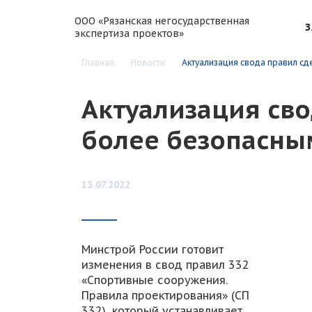
ООО «Рязанская негосударственная
З
экспертиза проектов»
Главная
Новости
Актуализация свода правил с
Актуализация св
более безопасны
13.07.2022
Минстрой России готовит
изменения в свод правил 332
«Спортивные сооружения.
Правила проектирования» (СП
332), который устанавливает